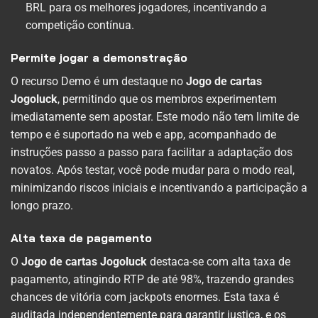
BRL para os melhores jogadores, incentivando a
competição contínua.
Permite jogar a demonstração
O recurso Demo é um destaque no
Jogo de cartas
Jogoluck
, permitindo que os membros experimentem
imediatamente sem apostar. Este modo não tem limite de
tempo e é suportado na web e app, acompanhado de
instruções passo a passo para facilitar a adaptação dos
novatos. Após testar, você pode mudar para o modo real,
minimizando riscos iniciais e incentivando a participação a
longo prazo.
Alta taxa de pagamento
O
Jogo de cartas Jogoluck
destaca-se com alta taxa de
pagamento, atingindo RTP de até 98%, trazendo grandes
chances de vitória com jackpots enormes. Esta taxa é
auditada independentemente para garantir justiça, e os