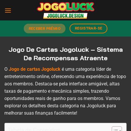
Skip
to
content
REGISTRAR-SE
RECEBER PRÊMIO
Jogo De Cartas Jogoluck – Sistema
De Recompensas Atraente
O
Jogo de cartas Jogoluck
é uma categoria líder de
entretenimento online, oferecendo uma experiência de topo
aos membros. Destaca-se pela interface amigável, altas
taxas de pagamento e mecânica simples, trazendo
oportunidades reais de ganho para os membros. Vamos
explorar os detalhes desta categoria na Jogoluck para
melhorar suas finanças facilmente!
Tabela de Conteúdos