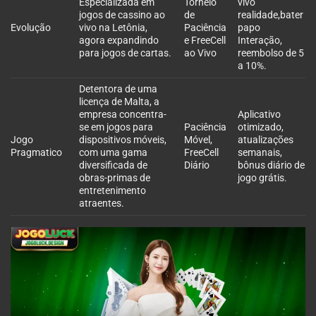
Especializada em
Torneio
vivo
jogos de cassino ao
de
realidade,bater
Evolução
vivo na Letônia,
Paciência
papo
agora expandindo
e FreeCell
Interação,
para jogos de cartas.
ao Vivo
reembolso de 5
a 10%.
Detentora de uma
licença de Malta, a
empresa concentra-
Aplicativo
se em jogos para
Paciência
otimizado,
Jogo
dispositivos móveis,
Móvel,
atualizações
Pragmatico
com uma gama
FreeCell
semanais,
diversificada de
Diário
bônus diário de
obras-primas de
jogo grátis.
entretenimento
atraentes.