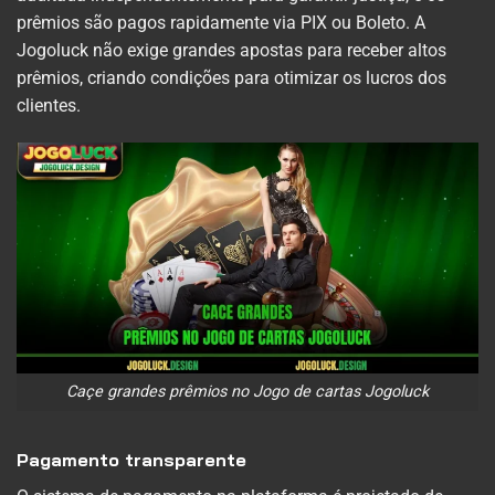
prêmios são pagos rapidamente via PIX ou Boleto. A
Jogoluck não exige grandes apostas para receber altos
prêmios, criando condições para otimizar os lucros dos
clientes.
Caçe grandes prêmios no Jogo de cartas Jogoluck
Pagamento transparente