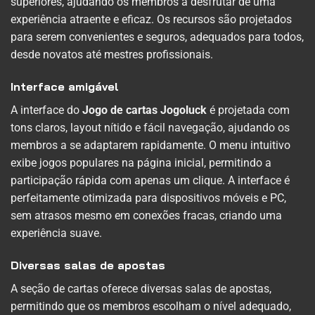
superiores, ajudando os membros a desfrutar de uma
experiência atraente e eficaz. Os recursos são projetados
para serem convenientes e seguros, adequados para todos,
desde novatos até mestres profissionais.
Interface amigável
A interface do
Jogo de cartas Jogoluck
é projetada com
tons claros, layout nítido e fácil navegação, ajudando os
membros a se adaptarem rapidamente. O menu intuitivo
exibe jogos populares na página inicial, permitindo a
participação rápida com apenas um clique. A interface é
perfeitamente otimizada para dispositivos móveis e PC,
sem atrasos mesmo em conexões fracas, criando uma
experiência suave.
Diversas salas de apostas
A seção de cartas oferece diversas salas de apostas,
permitindo que os membros escolham o nível adequado,