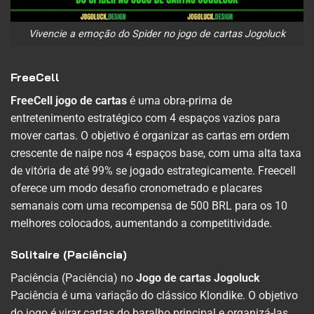
Vivencie a emoção do Spider no jogo de cartas Jogoluck
FreeCell
FreeCell jogo de cartas
é uma obra-prima de
entretenimento estratégico com 4 espaços vazios para
mover cartas. O objetivo é organizar as cartas em ordem
crescente de naipe nos 4 espaços base, com uma alta taxa
de vitória de até 99% se jogado estrategicamente. Freecell
oferece um modo desafio cronometrado e placares
semanais com uma recompensa de 500 BRL para os 10
melhores colocados, aumentando a competitividade.
Solitaire (Paciência)
Paciência (Paciência) no
Jogo de cartas Jogoluck
Paciência é uma variação do clássico Klondike. O objetivo
do jogo é virar cartas do baralho principal e organizá-las