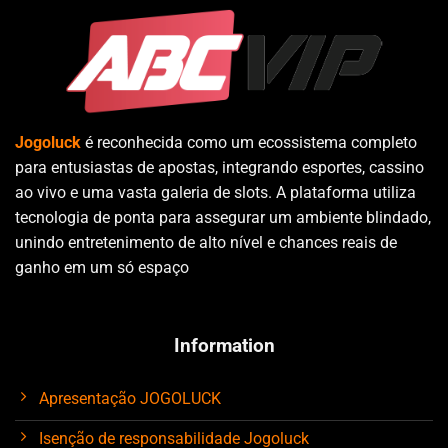
Jogoluck
é reconhecida como um ecossistema completo
para entusiastas de apostas, integrando esportes, cassino
ao vivo e uma vasta galeria de slots. A plataforma utiliza
tecnologia de ponta para assegurar um ambiente blindado,
unindo entretenimento de alto nível e chances reais de
ganho em um só espaço
Information
Apresentação JOGOLUCK
Isenção de responsabilidade Jogoluck