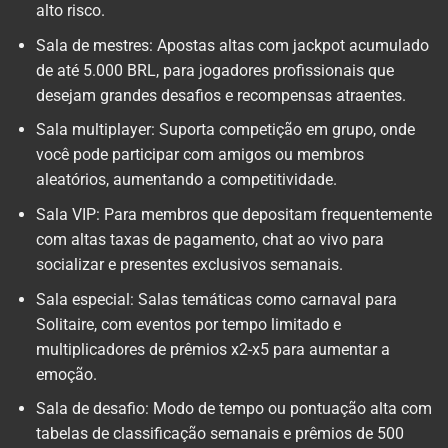
alto risco.
Sala de mestres: Apostas altas com jackpot acumulado
de até 5.000 BRL, para jogadores profissionais que
desejam grandes desafios e recompensas atraentes.
Sala multiplayer: Suporta competição em grupo, onde
você pode participar com amigos ou membros
aleatórios, aumentando a competitividade.
Sala VIP: Para membros que depositam frequentemente
com altas taxas de pagamento, chat ao vivo para
socializar e presentes exclusivos semanais.
Sala especial: Salas temáticas como carnaval para
Solitaire, com eventos por tempo limitado e
multiplicadores de prêmios x2-x5 para aumentar a
emoção.
Sala de desafio: Modo de tempo ou pontuação alta com
tabelas de classificação semanais e prêmios de 500