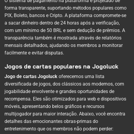
O sistema de pagamento na plataforma é projetado de
forma transparente, suportando métodos populares como
PIX, Boleto, bancos e Cripto. A plataforma compromete-se
a sacar dinheiro dentro de 24 horas após a verificação,
com um mínimo de 50 BRL e sem dedução de prêmios. A
transparência também é mostrada através de relatórios
mensais detalhados, ajudando os membros a monitorar
facilmente e evitar disputas.
Jogos de cartas populares na Jogoluck
Jogo de cartas Jogoluck
oferecemos uma lista
diversificada de jogos, dos clássicos aos modernos, com
jogabilidade envolvente e grandes oportunidades de
recompensa. Eles são otimizados para web e dispositivos
móveis, apresentando belos gráficos e recursos
multijogador para maior interação. Abaixo, você encontra
detalhes das emocionantes obras-primas do
entretenimento que os membros não podem perder: