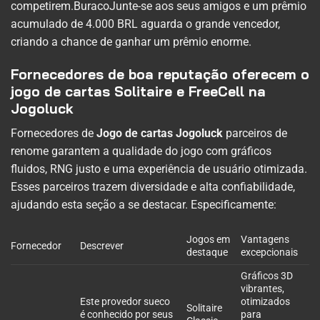
competirem.BuracoJunte-se aos seus amigos e um prêmio
acumulado de 4.000 BRL aguarda o grande vencedor,
criando a chance de ganhar um prêmio enorme.
Fornecedores de boa reputação oferecem o
jogo de cartas Solitaire e FreeCell na
Jogoluck
Fornecedores de
Jogo de cartas Jogoluck
parceiros de
renome garantem a qualidade do jogo com gráficos
fluidos, RNG justo e uma experiência de usuário otimizada.
Esses parceiros trazem diversidade e alta confiabilidade,
ajudando esta seção a se destacar. Especificamente:
Jogos em
Vantagens
Fornecedor
Descrever
destaque
excepcionais
Gráficos 3D
vibrantes,
Este provedor sueco
otimizados
Solitaire
é conhecido por seus
para