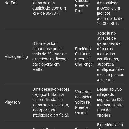
Classic,
NetEnt
jogos de alta
dispositivos
FreeCell
qualidade, com um
móveis, e um
Pro
RTP de 96-98%.
jackpot
acumulado de
10.000 BRL.
Jogo justo
através de
O fornecedor
geradores de
canadense possui
Paciência
números
mais de 20 anos de
Solitaire,
aleatórios
Microgaming
experiência e licença
FreeCell
certificados,
para operar em
Challenge
suporte a
Malta.
multiplicadores
e recompensas
atraentes.
Uma desenvolvedora
Dealer ao vivo
Variante
de jogos britânica
integrado,
de Spider
especializada em
segurança SSL
Playtech
Solitaire,
jogos ao vivo e slots,
avançada, alta
FreeCell
incorporando
taxa de
Online
inteligência artificial.
vitórias.
Experiência ao