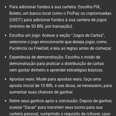
Para adicionar fundos à sua carteira: Escolha PIX,
Boleto, um banco local como o PicPay ou criptomoedas
(USDT) para adicionar fundos à sua carteira de jogos
(mínimo de 50 BRL por transação).
Escolha um jogo: Acesse a seção “Jogos de Cartas”,
selecione o jogo emocionante que deseja jogar, como
Paciência ou FreeCell, e leia as regras antes de começar.
Experiência de demonstração: Escolha o modo de
demonstração para praticar a distribuição de cartas
sem gastar dinheiro e aprender estratégias básicas.
Apostas reais: Mude para apostas reais, faça uma
aposta inicial de 10 BRL e use dicas, se necessário, para
aumentar suas chances de ganhar.
Retire seus ganhos após a conclusão: Depois de ganhar,
acesse “Sacar” para transferir seus lucros para sua
carteira pessoal, cumprindo o requisito de rollover, caso