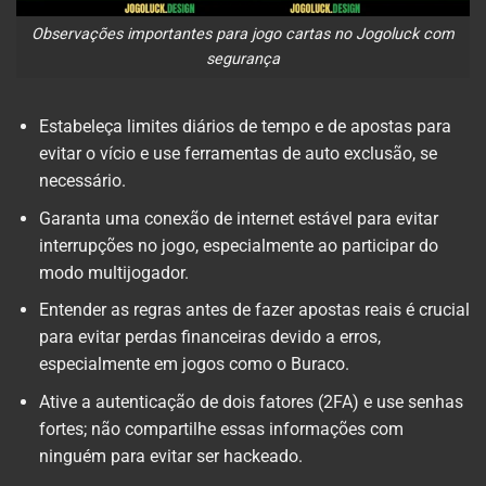
Observações importantes para jogo cartas no Jogoluck com
segurança
Estabeleça limites diários de tempo e de apostas para
evitar o vício e use ferramentas de auto exclusão, se
necessário.
Garanta uma conexão de internet estável para evitar
interrupções no jogo, especialmente ao participar do
modo multijogador.
Entender as regras antes de fazer apostas reais é crucial
para evitar perdas financeiras devido a erros,
especialmente em jogos como o Buraco.
Ative a autenticação de dois fatores (2FA) e use senhas
fortes; não compartilhe essas informações com
ninguém para evitar ser hackeado.