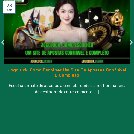
28
fornecer soluções de apostas otimizadas e, em seguida,
dez
estabeleceu parcerias com editoras de jogos de renome
mundial. Graças à sua rápida compreensão das
tendências tecnológicas, a plataforma expandiu-se
rapidamente, passando de jogos de slots clássicos a
vibrantes salas de cassino ao vivo.
Jogoluck: Como Escolher Um Site De Apostas Confiável
E Completo
Escolha um site de apostas a confiabilidade é a melhor maneira
de desfrutar de entretenimento [...]
jogoluck-o-auge-do-entretenimento-igaming-no-brasil