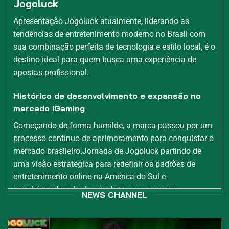
Jogoluck
Apresentação Jogoluck atualmente, liderando as
tendências de entretenimento moderno no Brasil com
sua combinação perfeita de tecnologia e estilo local, é o
destino ideal para quem busca uma experiência de
apostas profissional.
Histórico de desenvolvimento e expansão no
mercado iGaming
Começando de forma humilde, a marca passou por um
processo contínuo de aprimoramento para conquistar o
mercado brasileiro.Jornada de Jogoluck partindo de
uma visão estratégica para redefinir os padrões de
entretenimento online na América do Sul e
impulsionada pelo desejo de trazer uma nova
NEWS CHANNEL
perspectiva ao mercado de iGaming, esta marca tem se
esforçado continuamente para consolidar sua posição
no Brasil. A plataforma surgiu com o objetivo de